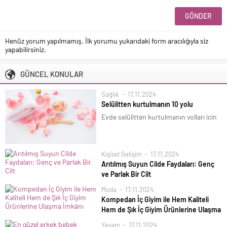
Henüz yorum yapılmamış. İlk yorumu yukarıdaki form aracılığıyla siz
yapabilirsiniz.
GÜNCEL KONULAR
Sağlık
17.11.2024
Selülitten kurtulmanın 10 yolu
Evde selülitten kurtulmanın yolları için
içecekler, şifalı yağlar, detoks suları ve
bakım sırları, selülit giderici yöntemleri
öğrenebilirsiniz.
Kişisel Gelişim
17.11.2024
Arıtılmış Suyun Cilde Faydaları: Genç
ve Parlak Bir Cilt
Arıtılmış Suyun Cilde Faydaları: Genç ve
Moda
17.11.2024
Parlak Bir Cilt;Arıtılmış su, suyun
Kompedan İç Giyim ile Hem Kaliteli
içindeki kirleticiler, kimyasal maddeler,
Hem de Şık İç Giyim Ürünlerine Ulaşma
ağır metaller ve zararlı
İmkânı
Yaşam
17.11.2024