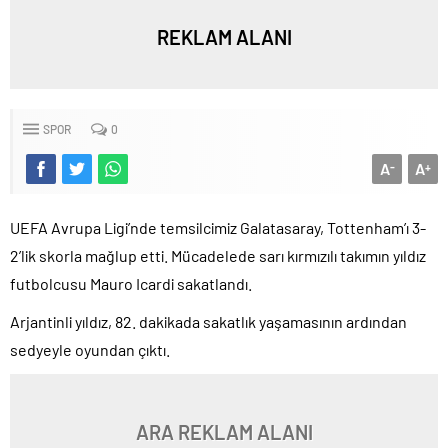
REKLAM ALANI
SPOR
0
A
A
-
+
UEFA Avrupa Ligi’nde temsilcimiz Galatasaray, Tottenham’ı 3-
2’lik skorla mağlup etti. Mücadelede sarı kırmızılı takımın yıldız
futbolcusu Mauro Icardi sakatlandı.
Arjantinli yıldız, 82. dakikada sakatlık yaşamasının ardından
sedyeyle oyundan çıktı.
ARA REKLAM ALANI