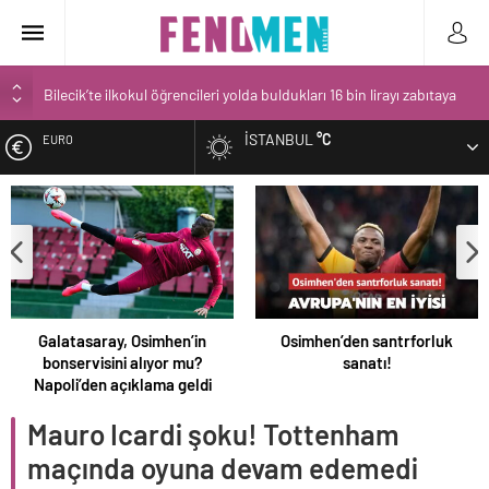
Bilecik’te ilkokul öğrencileri yolda buldukları 16 bin lirayı zabıtaya
teslim etti
İSTANBUL
°C
EURO
Narin’in babası Arif Güran ambulans ile hastaneye götürüldü
Spor salonu işletmecisinin 3 yaşındaki oğlunun gözü önünde
ALTIN
öldürülmesi kamerada
Narin Güran davasında 2. gün! Aramalarda bulunan kırmızı terlik
BIST
soruldu
Narin Güran cinayeti sonrası gizli bir toplantı mı yapıldı?
DOLAR
Osimhen’den santrforluk
Thomas Reis: Ligin en iyi tak
sanatı!
Galatasaray
Mauro Icardi şoku! Tottenham
maçında oyuna devam edemedi