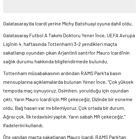
Galatasaray’da Icardi yerine Michy Batshuayi oyuna dahil oldu.
Galatasaray Futbol A Takımı Doktoru Yener İnce, UEFA Avrupa
Ligi’nin 4. haftasında Tottenham’ı 3-2 yendikleri maçta
sakatlanıp oyundan çıkan Arjantinli santrfor Mauro Icardi’nin
sağlık durumu hakkında bilgilendirmede bulundu.
Tottenham müsabakasının ardından RAMS Park’ta basın
mensuplarına açıklamalarda bulunan Yener İnce, “Çok yüksek
tempoda maç oynuyoruz. Osimhen, yorulduğu için oyundan
çıktı. Yarın Mauro Icardi için MR çekeceğiz. Dizinde bir esneme
oldu. Bağ hasarı var mı bilemiyoruz. Çok ortada bir durum.
Ağrısı çok. İlk tedavisini yaptık. Yarın sabah MR çekeceğiz.”
ifadelerini kullandı.
Öte yandan maçta sakatlanan Mauro Icardi, RAMS Park’tan