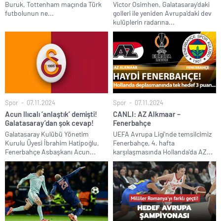
Buruk, Tottenham maçında Türk
Victor Osimhen, Galatasaray'daki
futbolunun ne...
golleri ile yeniden Avrupa'daki dev
kulüplerin radarına...
Spor
07.11.2024
Spor
07.11.2024
Acun Ilıcalı ‘anlaştık’ demişti!
CANLI: AZ Alkmaar –
Galatasaray’dan şok cevap!
Fenerbahçe
Galatasaray Kulübü Yönetim
UEFA Avrupa Ligi'nde temsilcimiz
Kurulu Üyesi İbrahim Hatipoğlu,
Fenerbahçe, 4. hafta
Fenerbahçe Asbaşkanı Acun...
karşılaşmasında Hollanda'da AZ...