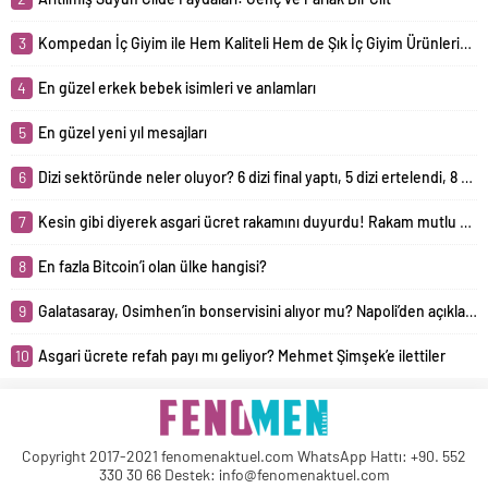
3
Kompedan İç Giyim ile Hem Kaliteli Hem de Şık İç Giyim Ürünlerine Ulaşma İmkânı
4
En güzel erkek bebek isimleri ve anlamları
5
En güzel yeni yıl mesajları
6
Dizi sektöründe neler oluyor? 6 dizi final yaptı, 5 dizi ertelendi, 8 yeni dizi yolda!
7
Kesin gibi diyerek asgari ücret rakamını duyurdu! Rakam mutlu etmeyecek
8
En fazla Bitcoin’i olan ülke hangisi?
9
Galatasaray, Osimhen’in bonservisini alıyor mu? Napoli’den açıklama geldi
10
Asgari ücrete refah payı mı geliyor? Mehmet Şimşek’e ilettiler
Copyright 2017-2021 fenomenaktuel.com WhatsApp Hattı: +90. 552
330 30 66 Destek: info@fenomenaktuel.com