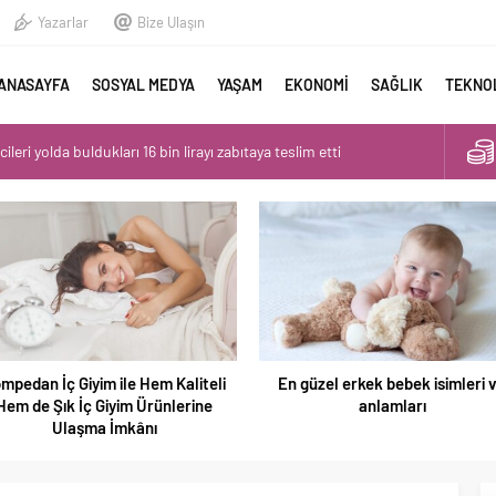
Yazarlar
Bize Ulaşın
ANASAYFA
SOSYAL MEDYA
YAŞAM
EKONOMİ
SAĞLIK
TEKNO
cileri yolda buldukları 16 bin lirayı zabıtaya teslim etti
Güran ambulans ile hastaneye götürüldü
isinin 3 yaşındaki oğlunun gözü önünde öldürülmesi kamerada
 2. gün! Aramalarda bulunan kırmızı terlik soruldu
nrası gizli bir toplantı mı yapıldı?
mpedan İç Giyim ile Hem Kaliteli
En güzel erkek bebek isimleri 
Hem de Şık İç Giyim Ürünlerine
anlamları
Ulaşma İmkânı