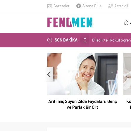
Gazeteler
Sitene Ekle
Astroloji
SON DAKİKA
Bilecik’te ilkokul öğren
Narin’in babası Arif 
Spor salonu işletmec
Narin Güran davasında
Narin Güran cinayeti so
kurtulmanın 10 yolu
Arıtılmış Suyun Cilde Faydaları: Genç
Ko
ve Parlak Bir Cilt