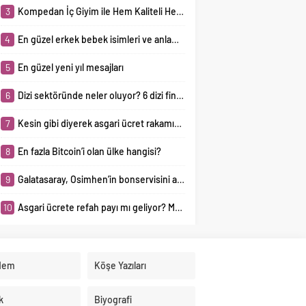
3
Kompedan İç Giyim ile Hem Kaliteli Hem de Şık İç Giyim Ürünlerine Ulaşma İmkânı
4
En güzel erkek bebek isimleri ve anlamları
5
En güzel yeni yıl mesajları
6
Dizi sektöründe neler oluyor? 6 dizi final yaptı, 5 dizi ertelendi, 8 yeni dizi yolda!
7
Kesin gibi diyerek asgari ücret rakamını duyurdu! Rakam mutlu etmeyecek
8
En fazla Bitcoin’i olan ülke hangisi?
9
Galatasaray, Osimhen’in bonservisini alıyor mu? Napoli’den açıklama geldi
10
Asgari ücrete refah payı mı geliyor? Mehmet Şimşek’e ilettiler
dem
Köşe Yazıları
k
Biyografi