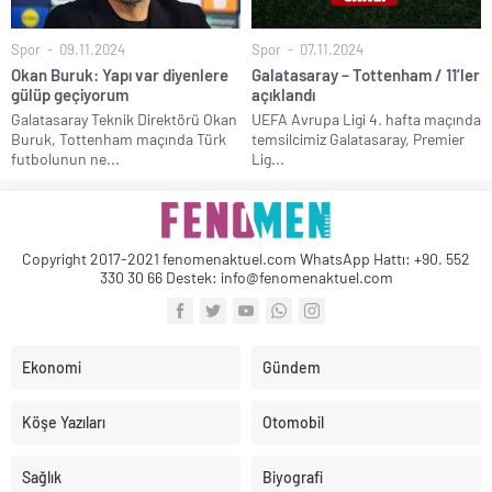
Spor
09.11.2024
Spor
07.11.2024
Okan Buruk: Yapı var diyenlere
Galatasaray – Tottenham / 11’ler
gülüp geçiyorum
açıklandı
Galatasaray Teknik Direktörü Okan
UEFA Avrupa Ligi 4. hafta maçında
Buruk, Tottenham maçında Türk
temsilcimiz Galatasaray, Premier
futbolunun ne...
Lig...
Copyright 2017-2021 fenomenaktuel.com WhatsApp Hattı: +90. 552
330 30 66 Destek: info@fenomenaktuel.com
Ekonomi
Gündem
Köşe Yazıları
Otomobil
Sağlık
Biyografi