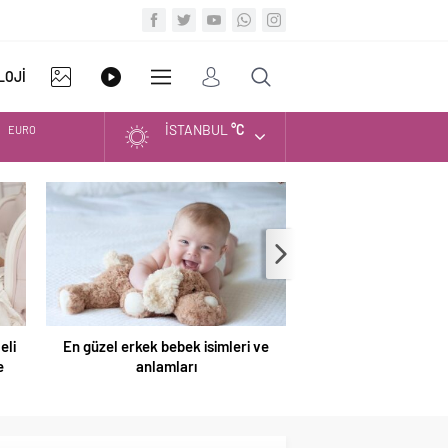
LOJİ
İSTANBUL
°C
EURO
FOTO
VİDEO
DİĞER
ALTIN
GALERİ
GALERİ
BIST
DOLAR
eli
En güzel erkek bebek isimleri ve
En güzel yeni yıl
e
anlamları