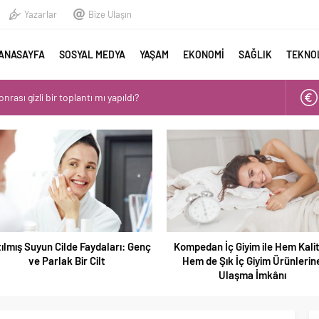
Yazarlar
Bize Ulaşın
ANASAYFA
SOSYAL MEDYA
YAŞAM
EKONOMİ
SAĞLIK
TEKNO
nrası gizli bir toplantı mı yapıldı?
cileri yolda buldukları 16 bin lirayı zabıtaya teslim etti
Güran ambulans ile hastaneye götürüldü
isinin 3 yaşındaki oğlunun gözü önünde öldürülmesi kamerada
 2. gün! Aramalarda bulunan kırmızı terlik soruldu
tılmış Suyun Cilde Faydaları: Genç
Kompedan İç Giyim ile Hem Kalit
ve Parlak Bir Cilt
Hem de Şık İç Giyim Ürünlerin
Ulaşma İmkânı