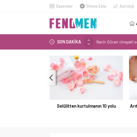
Gazeteler
Sitene Ekle
Astroloji
Narin Güran cinayeti so
SON DAKİKA
Bilecik’te ilkokul öğren
Narin’in babası Arif 
Spor salonu işletmec
Narin Güran davasında
Selülitten kurtulmanın 10 yolu
Arı