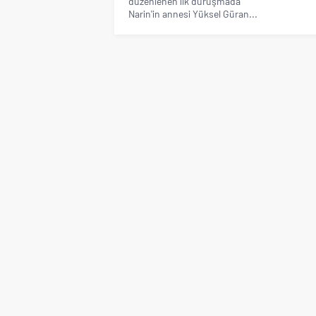
düzenlenen ilk duruşmada
Narin'in annesi Yüksel Güran...