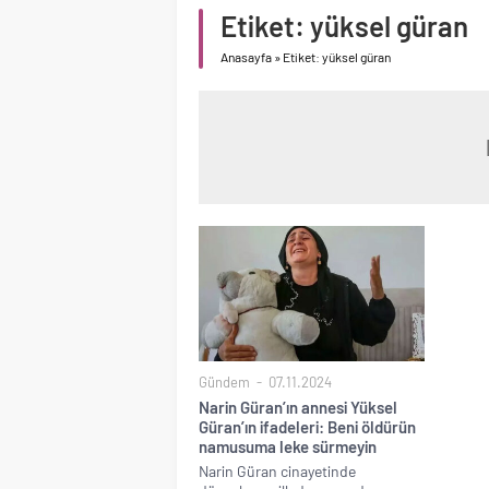
Etiket:
yüksel güran
Anasayfa
»
Etiket: yüksel güran
Gündem
07.11.2024
Narin Güran’ın annesi Yüksel
Güran’ın ifadeleri: Beni öldürün
namusuma leke sürmeyin
Narin Güran cinayetinde