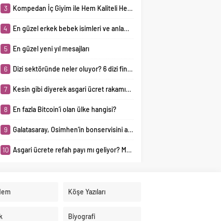
3
Kompedan İç Giyim ile Hem Kaliteli Hem de Şık İç Giyim Ürünlerine Ulaşma İmkânı
4
En güzel erkek bebek isimleri ve anlamları
5
En güzel yeni yıl mesajları
6
Dizi sektöründe neler oluyor? 6 dizi final yaptı, 5 dizi ertelendi, 8 yeni dizi yolda!
7
Kesin gibi diyerek asgari ücret rakamını duyurdu! Rakam mutlu etmeyecek
8
En fazla Bitcoin’i olan ülke hangisi?
9
Galatasaray, Osimhen’in bonservisini alıyor mu? Napoli’den açıklama geldi
10
Asgari ücrete refah payı mı geliyor? Mehmet Şimşek’e ilettiler
dem
Köşe Yazıları
k
Biyografi