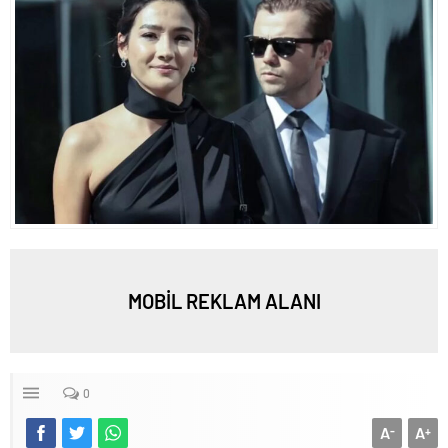
MOBİL REKLAM ALANI
0
A
A
-
+