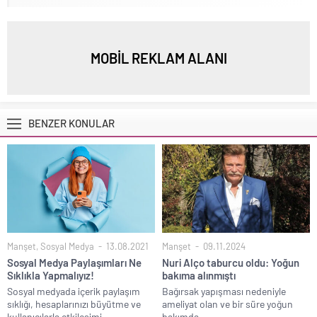
MOBİL REKLAM ALANI
BENZER KONULAR
Manşet
,
Sosyal Medya
13.08.2021
Manşet
09.11.2024
Sosyal Medya Paylaşımları Ne
Nuri Alço taburcu oldu: Yoğun
Sıklıkla Yapmalıyız!
bakıma alınmıştı
Sosyal medyada içerik paylaşım
Bağırsak yapışması nedeniyle
sıklığı, hesaplarınızı büyütme ve
ameliyat olan ve bir süre yoğun
kullanıcılarla etkileşimi...
bakımda...