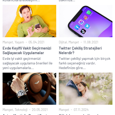
Manşet
,
Yaşam
05.04.2021
Dijital
,
Manşet
11.08.2021
Evde Keyifli Vakit Geçirmenizi
Twitter Çekiliş Stratejileri
Sağlayacak Uygulamalar
Nelerdir?
Evde iyi vakit geçirmenizi
Twitter çekilişi yapmak için birçok
sağlayacak uygulama önerileri ile
farklı seçeneğiniz vardır.
yeni uygulamalarla...
Hedefinize göre...
Manşet
,
Teknoloji
20.05.2021
Manşet
07.11.2024