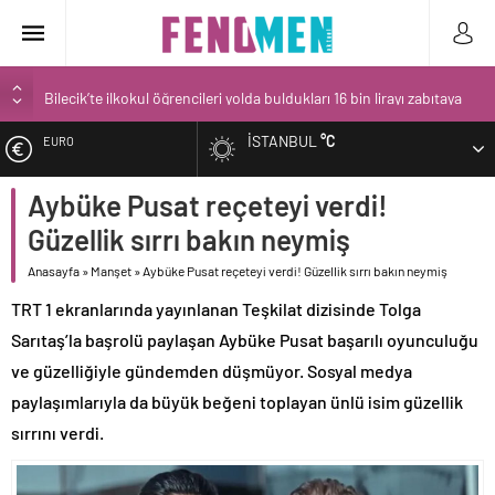
Bilecik’te ilkokul öğrencileri yolda buldukları 16 bin lirayı zabıtaya
teslim etti
İSTANBUL
°C
EURO
Narin’in babası Arif Güran ambulans ile hastaneye götürüldü
Spor salonu işletmecisinin 3 yaşındaki oğlunun gözü önünde
Aybüke Pusat reçeteyi verdi!
ALTIN
öldürülmesi kamerada
Güzellik sırrı bakın neymiş
Narin Güran davasında 2. gün! Aramalarda bulunan kırmızı terlik
BIST
soruldu
Anasayfa
»
Manşet
»
Aybüke Pusat reçeteyi verdi! Güzellik sırrı bakın neymiş
Narin Güran cinayeti sonrası gizli bir toplantı mı yapıldı?
TRT 1 ekranlarında yayınlanan Teşkilat dizisinde Tolga
DOLAR
Sarıtaş’la başrolü paylaşan Aybüke Pusat başarılı oyunculuğu
ve güzelliğiyle gündemden düşmüyor. Sosyal medya
paylaşımlarıyla da büyük beğeni toplayan ünlü isim güzellik
sırrını verdi.