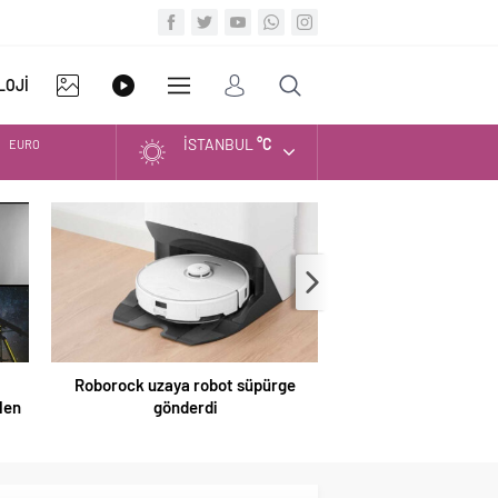
LOJİ
İSTANBUL
°C
ALTIN
FOTO
VİDEO
DİĞER
BIST
GALERİ
GALERİ
Sinyal karıştırmaya karşı milli kalkan
DOLAR
EURO
e
Nvidia, Apple’ı geçe
değerli şirke