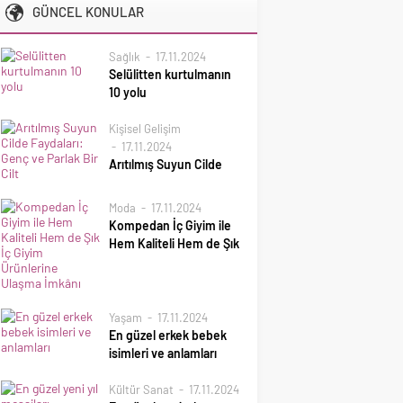
GÜNCEL KONULAR
Sağlık
17.11.2024
Selülitten kurtulmanın
10 yolu
Evde selülitten
Kişisel Gelişim
kurtulmanın yolları için
17.11.2024
içecekler, şifalı yağlar,
Arıtılmış Suyun Cilde
detoks suları ve bakım
Faydaları: Genç ve
sırları, selülit giderici
Parlak Bir Cilt
yöntemleri
Moda
17.11.2024
öğrenebilirsiniz.
Arıtılmış Suyun Cilde
Kompedan İç Giyim ile
Faydaları: Genç ve Parlak
Hem Kaliteli Hem de Şık
Bir Cilt;Arıtılmış su,
İç Giyim Ürünlerine
suyun içindeki
Ulaşma İmkânı
kirleticiler, kimyasal
Kompedan İç Giyim ile
maddeler, ağır metaller
Yaşam
17.11.2024
Hem Kaliteli Hem de Şık
ve zararlı
En güzel erkek bebek
İç Giyim Ürünlerine
mikroorganizmaların
isimleri ve anlamları
Ulaşma İmkânı;İç giyim,
filtrelenerek
günlük yaşamın
En güzel erkek bebek
temizlenmesi ile elde
Kültür Sanat
17.11.2024
vazgeçilmez bir
isimleri ve anlamları;En
edilir. Bu