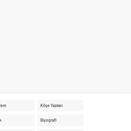
dem
Köşe Yazıları
k
Biyografi