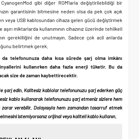
 CyanogenMod gibi diğer ROM’larla değiştirilebildiği bir
nızın garantisinin bitmesine neden olsa da pek çok açık
en veya USB kablosundan cihaza gelen gücü değiştirmek
şırı miktarlarda kullanımının cihazınız üzerinde tehlikeli
anın gerekliliğini de unutmayın. Sadece çok acil anlarda
uğunu belirtmek gerek.
da telefonunuza daha kısa sürede şarj olma imkânı
yallerini kullanırken daha fazla enerji tüketir. Bu da
acak size de zaman kaybettirecektir.
ile şarj edin. Kalitesiz kablolar telefonunuzu şarj ederken güç
itesiz kablo kullanarak telefonunuzu şarj etmeniz sizlere hem
 zarar verebilir. Dolayısıyla hem zamandan tasarruf etmek
mesini istemiyorsanız orijinal veya kaliteli kablo kullanın.