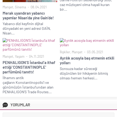
caz müzisyeni olma hayali kuran
Manşet
,
Sinema
08.04.2021
bir...
Merak uyandıran yabancı
yapımlar Nisan’da yine Gain’de!
Yabancı dizi keyfinin dijital
dünyadaki en yeni adresi GAİN,
Nisan...
İlişkiler
,
Manşet
03.05.2021
Manşet
,
Yaşam
04.11.2021
Ayrılık acısıyla baş etmenin etkili
PENHALIGON’S İstanbul’a ithaf
yolları
ettiği ‘CONSTANTINOPLE’
Sonsuza kadar süreceği
parfümünü tanıttı!
düşünülen bir hikâyenin bitmiş
İlhamını antik
olması hemen herkesi...
çağların Konstantinopolis’i ve
günümüzün İstanbul’undan alan
PENHALIGON’S Trade Routes...
YORUMLAR