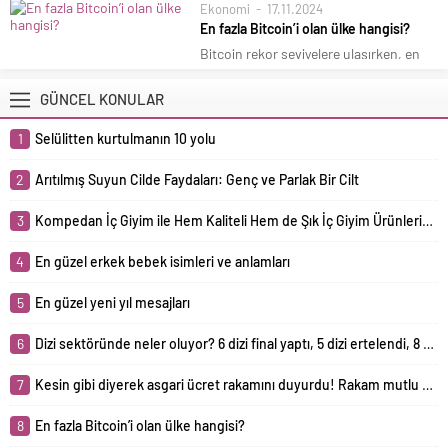
Ekonomi
17.11.2024
projelerin ertelenmesine neden oldu.
Asgari ücret zammı için moralleri bozan
En fazla Bitcoin’i olan ülke hangisi?
Bazı yapımlar ise izleyiciyle buluşmak
açıklama geldi. Milyonlar Ocak 2025'te
için gün sayıyor. İşte detaylar...
Bitcoin rekor seviyelere ulaşırken, en
hesaplarına yatacak yeni zamlı
çok Bitcoin biriktiren ülkeler de dikkat
maaşlarını merakla beklerken, "2025
çekiyor. Peki, altın gibi Bitcoin
GÜNCEL KONULAR
asgari ücret kaç TL olacak? Kaç para
depolayan ülkeler hangileri?
zam gelecek?" sorularına yanıt...
1
Selülitten kurtulmanın 10 yolu
2
Arıtılmış Suyun Cilde Faydaları: Genç ve Parlak Bir Cilt
3
Kompedan İç Giyim ile Hem Kaliteli Hem de Şık İç Giyim Ürünlerine Ulaşma İmkânı
4
En güzel erkek bebek isimleri ve anlamları
5
En güzel yeni yıl mesajları
6
Dizi sektöründe neler oluyor? 6 dizi final yaptı, 5 dizi ertelendi, 8 yeni dizi yolda!
7
Kesin gibi diyerek asgari ücret rakamını duyurdu! Rakam mutlu etmeyecek
8
En fazla Bitcoin’i olan ülke hangisi?