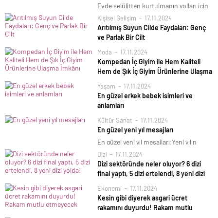
Evde selülitten kurtulmanın yolları için
içecekler, şifalı yağlar, detoks suları ve
Kişisel Gelişim
17.11.2024
bakım sırları, selülit giderici yöntemleri
Arıtılmış Suyun Cilde Faydaları: Genç
öğrenebilirsiniz.
ve Parlak Bir Cilt
Arıtılmış Suyun Cilde Faydaları: Genç ve
Moda
17.11.2024
Parlak Bir Cilt;Arıtılmış su, suyun
Kompedan İç Giyim ile Hem Kaliteli
içindeki kirleticiler, kimyasal maddeler,
Hem de Şık İç Giyim Ürünlerine Ulaşma
ağır metaller ve zararlı
İmkânı
Yaşam
17.11.2024
mikroorganizmaların filtrelenerek
Kompedan İç Giyim ile Hem Kaliteli Hem
En güzel erkek bebek isimleri ve
temizlenmesi ile elde edilir. Bu
de Şık İç Giyim Ürünlerine Ulaşma
anlamları
İmkânı;İç giyim, günlük yaşamın
En güzel erkek bebek isimleri ve
Kültür Sanat
17.11.2024
vazgeçilmez bir parçasıdır. Çünkü
anlamları;En güzel erkek bebek isimleri
En güzel yeni yıl mesajları
kişinin konforu yanı sıra sağlığını ve
ve anlamları Önce hamilelik belirtileri
özgüvenini de doğrudan...
En güzel yeni yıl mesajları;Yeni yılın
gösterdiniz sonra bir erkek bebek
coşkusunu, umudunu, heyecanını
Dizi
17.11.2024
beklediğinizi öğrendiniz. Şimdi ise sıra,
sevdiklerinizle paylaşmanız için en güzel
Dizi sektöründe neler oluyor? 6 dizi
dünyanın
yeni yıl mesajlarından bir derleme
final yaptı, 5 dizi ertelendi, 8 yeni dizi
hazırladık. İsterseniz ailenize,
yolda!
Ekonomi
17.11.2024
Televizyon dünyasında maliyet ve
Kesin gibi diyerek asgari ücret
reklam bütçesi dengesizlikleri, altı
rakamını duyurdu! Rakam mutlu
dizinin final yapmasına ve yeni
etmeyecek