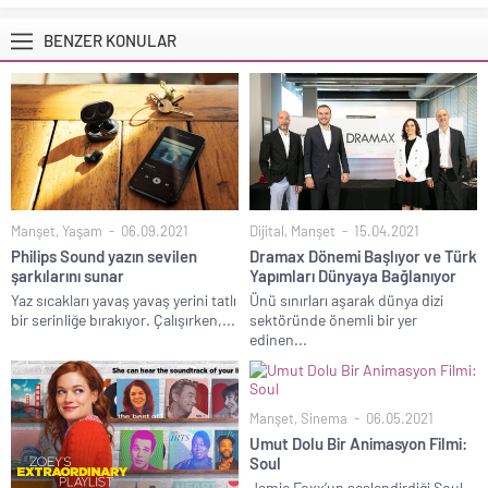
BENZER KONULAR
Manşet
,
Yaşam
06.09.2021
Dijital
,
Manşet
15.04.2021
Philips Sound yazın sevilen
Dramax Dönemi Başlıyor ve Türk
şarkılarını sunar
Yapımları Dünyaya Bağlanıyor
Yaz sıcakları yavaş yavaş yerini tatlı
Ünü sınırları aşarak dünya dizi
bir serinliğe bırakıyor. Çalışırken,...
sektöründe önemli bir yer
edinen...
Manşet
,
Sinema
06.05.2021
Umut Dolu Bir Animasyon Filmi:
Soul
Jamie Foxx’un seslendirdiği Soul,