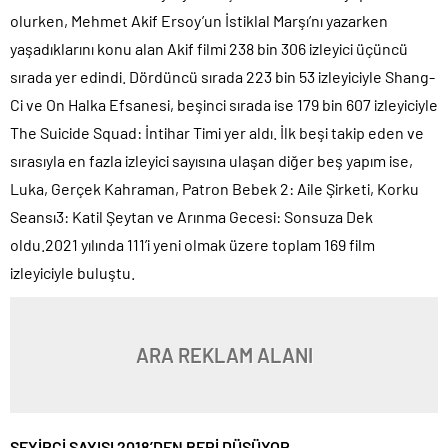
olurken, Mehmet Akif Ersoy’un İstiklal Marşı’nı yazarken
yaşadıklarını konu alan Akif filmi 238 bin 306 izleyici üçüncü
sırada yer edindi. Dördüncü sırada 223 bin 53 izleyiciyle Shang-
Ci ve On Halka Efsanesi, beşinci sırada ise 179 bin 607 izleyiciyle
The Suicide Squad: İntihar Timi yer aldı. İlk beşi takip eden ve
sırasıyla en fazla izleyici sayısına ulaşan diğer beş yapım ise,
Luka, Gerçek Kahraman, Patron Bebek 2: Aile Şirketi, Korku
Seansı3: Katil Şeytan ve Arınma Gecesi: Sonsuza Dek
oldu.2021 yılında 111’i yeni olmak üzere toplam 169 film
izleyiciyle buluştu.
ARA REKLAM ALANI
SEYİRCİ SAYISI 2018’DEN BERİ DÜŞÜYOR