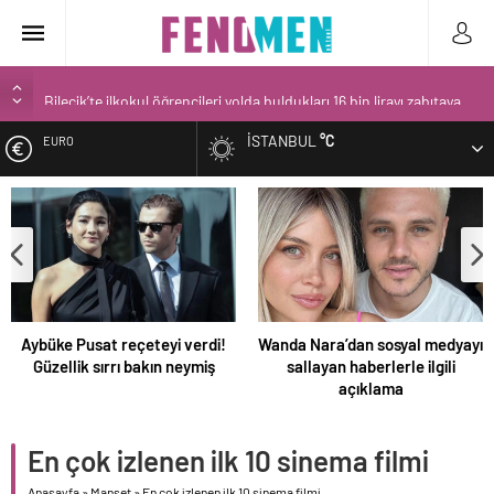
Bilecik’te ilkokul öğrencileri yolda buldukları 16 bin lirayı zabıtaya
teslim etti
İSTANBUL
°C
EURO
Narin’in babası Arif Güran ambulans ile hastaneye götürüldü
Spor salonu işletmecisinin 3 yaşındaki oğlunun gözü önünde
ALTIN
öldürülmesi kamerada
Narin Güran davasında 2. gün! Aramalarda bulunan kırmızı terlik
BIST
soruldu
Narin Güran cinayeti sonrası gizli bir toplantı mı yapıldı?
DOLAR
Aybüke Pusat reçeteyi verdi!
Wanda Nara’dan sosyal medyayı
Güzellik sırrı bakın neymiş
sallayan haberlerle ilgili
açıklama
En çok izlenen ilk 10 sinema filmi
Anasayfa
»
Manşet
»
En çok izlenen ilk 10 sinema filmi