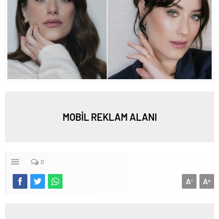
MOBİL REKLAM ALANI
0
A
A
-
+