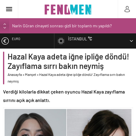
Narin Güran cinayeti sonrası gizli bir toplantı mı yapıldı?
Bilecik’te ilkokul öğrencileri yolda buldukları 16 bin lirayı zabıtaya
İSTANBUL
°C
EURO
teslim etti
Narin’in babası Arif Güran ambulans ile hastaneye götürüldü
Hazal Kaya adeta iğne ipliğe döndü!
ALTIN
Spor salonu işletmecisinin 3 yaşındaki oğlunun gözü önünde
Zayıflama sırrı bakın neymiş
öldürülmesi kamerada
BIST
Narin Güran davasında 2. gün! Aramalarda bulunan kırmızı terlik
Anasayfa
»
Manşet
»
Hazal Kaya adeta iğne ipliğe döndü! Zayıflama sırrı bakın
soruldu
neymiş
DOLAR
Verdiği kilolarla dikkat çeken oyuncu Hazal Kaya zayıflama
sırrını açık açık anlattı.