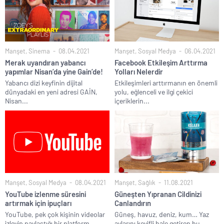
Manşet
,
Sinema
08.04.2021
Manşet
,
Sosyal Medya
06.04.2021
Merak uyandıran yabancı
Facebook Etkileşim Arttırma
yapımlar Nisan’da yine Gain’de!
Yolları Nelerdir
Yabancı dizi keyfinin dijital
Etkileşimleri arttırmanın en önemli
dünyadaki en yeni adresi GAİN,
yolu, eğlenceli ve ilgi çekici
Nisan...
içeriklerin...
Manşet
,
Sosyal Medya
08.04.2021
Manşet
,
Sağlık
11.08.2021
YouTube izlenme süresini
Güneşten Yıpranan Cildinizi
artırmak için ipuçları
Canlandırın
YouTube, pek çok kişinin videolar
Güneş, havuz, deniz, kum… Yaz
izleyip paylaştığı bir platform.
aylarını keyifli hale getiren bu...