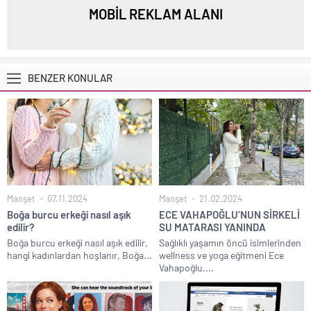
MOBİL REKLAM ALANI
BENZER KONULAR
Manşet
07.11.2024
Manşet
21.02.2024
Boğa burcu erkeği nasıl aşık
ECE VAHAPOĞLU’NUN SİRKELİ
edilir?
SU MATARASI YANINDA
Boğa burcu erkeği nasıl aşık edilir,
Sağlıklı yaşamın öncü isimlerinden
hangi kadınlardan hoşlanır, Boğa...
wellness ve yoga eğitmeni Ece
Vahapoğlu,...