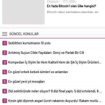
6
Dizi sektöründe neler oluyor? 6 dizi final yaptı, 5 dizi ertelendi, 8 yeni dizi yolda!
7
Kesin gibi diyerek asgari ücret rakamını duyurdu! Rakam mutlu etmeyecek
8
En fazla Bitcoin’i olan ülke hangisi?
9
Galatasaray, Osimhen’in bonservisini alıyor mu? Napoli’den açıklama geldi
10
Asgari ücrete refah payı mı geliyor? Mehmet Şimşek’e ilettiler
Copyright 2017-2021 fenomenaktuel.com WhatsApp Hattı: +90. 552
330 30 66 Destek: info@fenomenaktuel.com
Künye
Bize Ulaşın
Sitene Ekle
Tüm Yazarlar
Üyelik