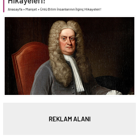
Hikayeleri!
Anasayfa
»
Manşet
»
Ünlü Bilim İnsanlarının İlginç Hikayeleri!
REKLAM ALANI