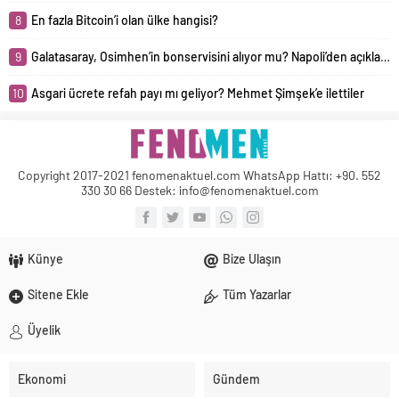
Ekonomi
Gündem
Köşe Yazıları
Otomobil
Sağlık
Biyografi
Spor
Teknoloji
Foto Galeri
Video Galeri
Gazeteler
Astroloji
Copyright 2017-2021 fenomenaktuel.com /