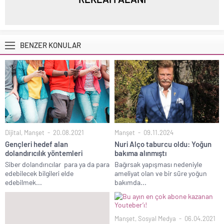
BENZER KONULAR
Dijital
,
Manşet
20.08.2021
Manşet
09.11.2024
Gençleri hedef alan
Nuri Alço taburcu oldu: Yoğun
dolandırıcılık yöntemleri
bakıma alınmıştı
Siber dolandırıcılar para ya da para
Bağırsak yapışması nedeniyle
edebilecek bilgileri elde
ameliyat olan ve bir süre yoğun
edebilmek...
bakımda...
Manşet
,
Sosyal Medya
06.04.2021