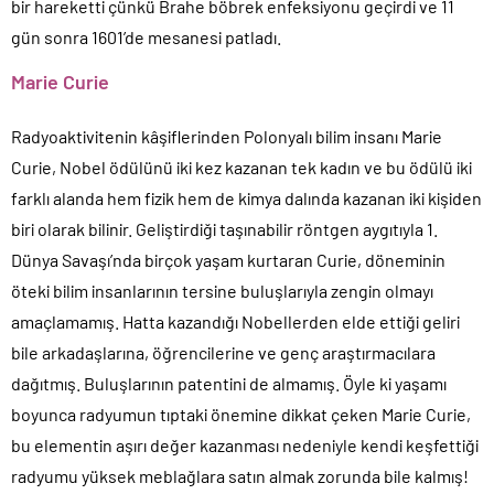
bir hareketti çünkü Brahe böbrek enfeksiyonu geçirdi ve 11
gün sonra 1601’de mesanesi patladı.
Marie Curie
Radyoaktivitenin kâşiflerinden Polonyalı bilim insanı Marie
Curie, Nobel ödülünü iki kez kazanan tek kadın ve bu ödülü iki
farklı alanda hem fizik hem de kimya dalında kazanan iki kişiden
biri olarak bilinir. Geliştirdiği taşınabilir röntgen aygıtıyla 1.
Dünya Savaşı’nda birçok yaşam kurtaran Curie, döneminin
öteki bilim insanlarının tersine buluşlarıyla zengin olmayı
amaçlamamış. Hatta kazandığı Nobellerden elde ettiği geliri
bile arkadaşlarına, öğrencilerine ve genç araştırmacılara
dağıtmış. Buluşlarının patentini de almamış. Öyle ki yaşamı
boyunca radyumun tıptaki önemine dikkat çeken Marie Curie,
bu elementin aşırı değer kazanması nedeniyle kendi keşfettiği
radyumu yüksek meblağlara satın almak zorunda bile kalmış!