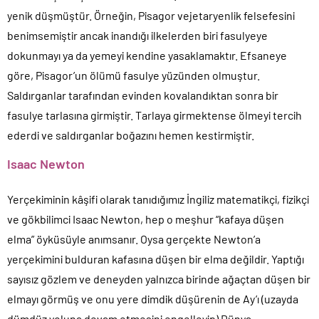
yenik düşmüştür. Örneğin, Pisagor vejetaryenlik felsefesini
benimsemiştir ancak inandığı ilkelerden biri fasulyeye
dokunmayı ya da yemeyi kendine yasaklamaktır. Efsaneye
göre, Pisagor’un ölümü fasulye yüzünden olmuştur.
Saldırganlar tarafından evinden kovalandıktan sonra bir
fasulye tarlasına girmiştir. Tarlaya girmektense ölmeyi tercih
ederdi ve saldırganlar boğazını hemen kestirmiştir.
Isaac Newton
Yerçekiminin kâşifi olarak tanıdığımız İngiliz matematikçi, fizikçi
ve gökbilimci Isaac Newton, hep o meşhur “kafaya düşen
elma” öyküsüyle anımsanır. Oysa gerçekte Newton’a
yerçekimini bulduran kafasına düşen bir elma değildir. Yaptığı
sayısız gözlem ve deneyden yalnızca birinde ağaçtan düşen bir
elmayı görmüş ve onu yere dimdik düşürenin de Ay’ı (uzayda
dümdüz yoluna devam etmesini engelleyip) Dünya