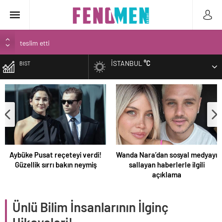
Narin’in babası Arif Güran ambulans ile hastaneye götürüldü
Spor salonu işletmecisinin 3 yaşındaki oğlunun gözü önünde
İSTANBUL
°C
BIST
öldürülmesi kamerada
Narin Güran davasında 2. gün! Aramalarda bulunan kırmızı terlik
DOLAR
soruldu
Narin Güran cinayeti sonrası gizli bir toplantı mı yapıldı?
EURO
Bilecik’te ilkokul öğrencileri yolda buldukları 16 bin lirayı zabıtaya
teslim etti
ALTIN
Aybüke Pusat reçeteyi verdi!
Wanda Nara’dan sosyal medyayı
Güzellik sırrı bakın neymiş
sallayan haberlerle ilgili
açıklama
Ünlü Bilim İnsanlarının İlginç