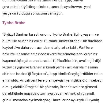
çevresindeki yörüngesinde tutanın da aynı kuvvet, yani
yerçekimi olduğu sonucuna varmıştır.
Tycho Brahe
16.yüzyıl Danimarka astronomu Tycho Brahe, ilginç yaşamı ve
ölümü ile bilinen bir asildi. Burnunu üniversitedeki bir düelloda
kaybetti ve daha sonrasında metal protez taktı. Partilere
bayılırdı: Kendine ait bir adası vardı ve arkadaşlarını çılgın bir
kaçamak için şatosuna davet etti. Misafirlerinin, evcilleştirdiği
kuzey geyiğini ve Brahe’nin kendi yemek artıklarıyla masanın
altından beslediği ‘’soytarısı’’, Jepp isimli cüceyi gördüklerinden
emin oldu. Ancak partilere olan sevgisi, yanlışlıkla ölüm sebebi
olmuş olabilir. Prag’taki bir şölende, Brahe tuvalete gitmesi
gerektiğinde masada oturmaya devam etmek için direndi,
çünkü masadan ayrılmak görgü kurallarına aykırıydı. Bu yanlış