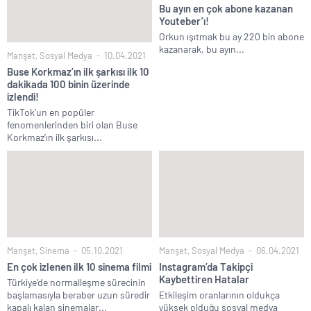
Bu ayın en çok abone kazanan
Youteber’ı!
Orkun ışıtmak bu ay 220 bin abone
kazanarak, bu ayın...
Manşet
,
Sosyal Medya
10.04.2021
Buse Korkmaz’ın ilk şarkısı ilk 10
dakikada 100 binin üzerinde
izlendi!
TikTok’un en popüler
fenomenlerinden biri olan Buse
Korkmaz’ın ilk şarkısı...
Manşet
,
Sinema
05.10.2021
Manşet
,
Sosyal Medya
06.04.2021
En çok izlenen ilk 10 sinema filmi
Instagram’da Takipçi
Kaybettiren Hatalar
Türkiye’de normalleşme sürecinin
başlamasıyla beraber uzun süredir
Etkileşim oranlarının oldukça
kapalı kalan sinemalar...
yüksek olduğu sosyal medya
platformu Instagram bu...
YORUMLAR